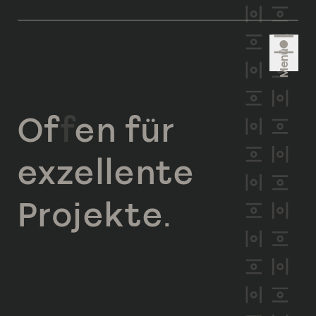
Menü
Of
f
en für
exzellente
Projekte.