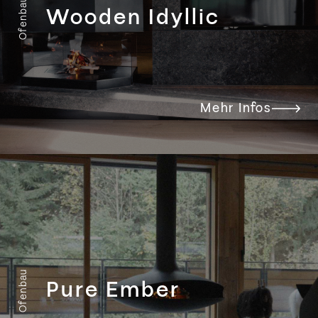
Ofenbau
Wooden Idyllic
Mehr Infos
Ofenbau
Pure Ember