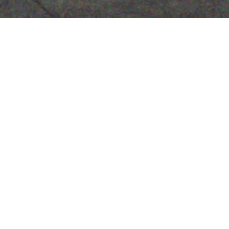
Die perfekte Feuerlounge.
Diese Feuerlounge ist eine exklusive Premium-
Feuerstelle für den Außenbereich, die auf der
Terrasse ein luxuriöses Ambiente und eine
angenehme Wärme für gemütliche gemeinsame
Zeit schafft.